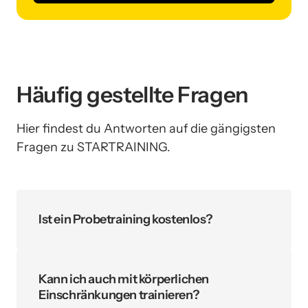
Häufig gestellte Fragen
Hier findest du Antworten auf die gängigsten 
Fragen zu STARTRAINING.
Ist ein Probetraining kostenlos?
Ja, wir bieten ein kostenloses und 
unverbindliches Probetraining an, damit du 
uns und unser Angebot ganz entspannt 
Kann ich auch mit körperlichen 
kennenlernen kannst.
Einschränkungen trainieren?