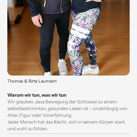
Thomas & Birte Laumann
Wir 
glauben, 
dass 
Bewegung 
der 
Schlüssel 
zu 
einem 
selbstbestimmten, 
gesunden 
Leben 
ist 
– 
unabhängig 
von 
Alter, 
Figur 
oder 
Vorerfahrung.

Jeder 
Mensch 
hat 
das 
Recht, 
sich 
in 
seinem 
Körper 
stark 
und 
wohl 
zu 
fühlen.