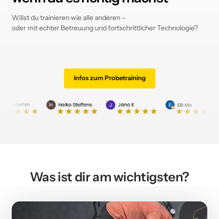
Willst 
du 
trainieren 
wie 
alle 
anderen 
–

oder 
mit 
echter 
Betreuung 
und 
fortschrittlicher 
Technologie?
Infos zum Probetraining
Was ist dir am wichtigsten?