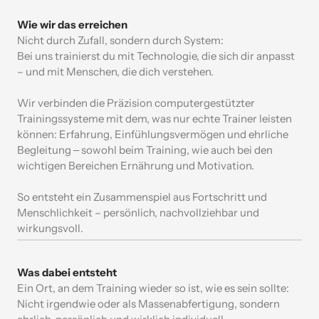
Nicht 
durch 
Zufall, 
sondern 
durch 
System:

Bei 
uns 
trainierst 
du 
mit 
Technologie, 
die 
sich 
dir 
anpasst 
– 
und 
mit 
Menschen, 
die 
dich 
verstehen.
Wir 
verbinden 
die 
Präzision 
computergestützter 
Trainingssysteme 
mit 
dem, 
was 
nur 
echte 
Trainer 
leisten 
können: 
Erfahrung, 
Einfühlungsvermögen 
und 
ehrliche 
Begleitung 
‒
sowohl 
beim 
Training, 
wie 
auch 
bei 
den 
wichtigen 
Bereichen 
Ernährung 
und 
Motivation.
So 
entsteht 
ein 
Zusammenspiel 
aus 
Fortschritt 
und 
Menschlichkeit 
– 
persönlich, 
nachvollziehbar 
und 
wirkungsvoll.
Ein 
Ort, 
an 
dem 
Training 
wieder 
so 
ist, 
wie 
es 
sein 
sollte:

Nicht 
irgendwie 
oder 
als 
Massenabfertigung, 
sondern 