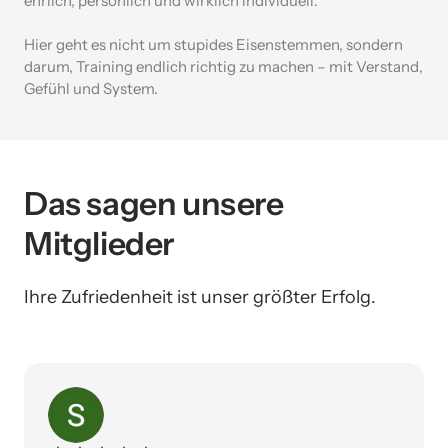
ehrlich, 
persönlich 
und 
wirklich 
individuell.

Hier 
geht 
es 
nicht 
um 
stupides 
Eisenstemmen, 
sondern 
darum, 
Training 
endlich 
richtig 
zu 
machen 
– 
mit 
Verstand, 
Gefühl 
und 
System.
Das sagen unsere 
Mitglieder
Ihre Zufriedenheit ist unser größter Erfolg.