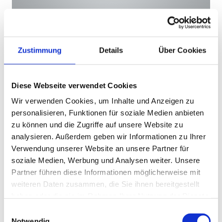
Unser strukturiertes Training schafft 
gesundheitsorientierte Aktivität ohne Leistungsdruck – 
für einen entspannten Ausgleich zum Alltag.
Zustimmung
Details
Über Cookies
So funktioniert's
Automatisch eingestellte Geräte – volle
Diese Webseite verwendet Cookies
Konzentration auf dich, nicht auf Technik
Wir verwenden Cookies, um Inhalte und Anzeigen zu
Fließende Abläufe ohne Wartezeiten – Training
personalisieren, Funktionen für soziale Medien anbieten
ohne ungewollte Unterbrechungen
zu können und die Zugriffe auf unsere Website zu
Kombination aus Kraft-, Beweglichkeits- &
analysieren. Außerdem geben wir Informationen zu Ihrer
Ausdauertraining für ganzheitliches
Verwendung unserer Website an unsere Partner für
Wohlbefinden
soziale Medien, Werbung und Analysen weiter. Unsere
Partner führen diese Informationen möglicherweise mit
Ergebnis
weiteren Daten zusammen, die Sie ihnen bereitgestellt
haben oder die sie im Rahmen Ihrer Nutzung der Dienste
Spürbar weniger Stress und Verspannung
gesammelt haben.
Einwilligungsauswahl
Notwendig