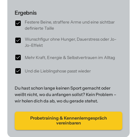
Ergebnis
Festere Beine, straffere Arme und eine sichtbar
definierte Taille
Wunschfigur ohne Hunger, Dauerstress oder Jo-
Jo-Effekt
Mehr Kraft, Energie & Selbstvertrauen im Alltag
Und die Lieblingshose passt wieder
Du 
hast 
schon 
lange 
keinen 
Sport 
gemacht 
oder 
weißt 
nicht, 
wo 
du 
anfangen 
sollst? 
Kein 
Problem 
– 
wir 
holen 
dich 
da 
ab, 
wo 
du 
gerade 
stehst.
Probetraining & Kennenlerngespräch
vereinbaren